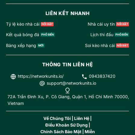
LIÊN KẾT NHANH
Tỷ lệ kèo nhà cái
Nhà cái uy tín
Kết quả bóng đá
Lịch thi đấu
Bảng xếp hạng
Soi kèo nhà cái
THÔNG TIN LIÊN HỆ
https://networkunits.io/
0943837420
support@networkunits.io
72A Trần Đình Xu, P. Cô Giang, Quận 1, Hồ Chí Minh 70000,
Vietnam
Về Chúng Tôi
|
Liên Hệ
|
Điều Khoản Sử Dụng
|
Chính Sách Bảo Mật |
Miễn