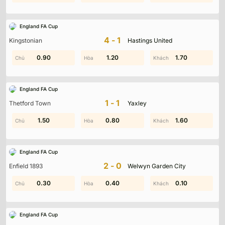
England FA Cup
4-1
Kingstonian
Hastings United
0.90
2.00
1.20
1.20
1.90
1.70
England FA Cup
1-1
Thetford Town
Yaxley
0.90
1.50
0.80
1.00
0.40
1.60
England FA Cup
2-0
Enfield 1893
Welwyn Garden City
0.30
1.50
0.30
0.40
1.20
0.10
England FA Cup