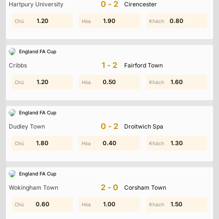
0-2
Hartpury University
Cirencester
1.50
1.20
0.40
1.90
0.30
0.80
England FA Cup
1-2
Cribbs
Fairford Town
0.70
1.20
0.50
1.50
1.90
1.60
England FA Cup
0-2
Dudley Town
Droitwich Spa
1.40
1.80
0.40
1.90
1.30
1.10
England FA Cup
2-0
Wokingham Town
Corsham Town
0.60
0.50
1.00
1.20
0.70
1.50