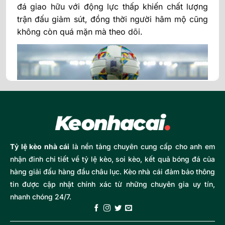
đá giao hữu với động lực thấp khiến chất lượng
trận đấu giảm sút, đồng thời người hâm mộ cũng
không còn quá mặn mà theo dõi.
Tỷ lệ kèo nhà cái
là nền tảng chuyên cung cấp cho anh em
nhận đinh chi tiết về tỷ lệ kèo, soi kèo, kết quả bóng đá của
UEFA Nations League là gì?
hàng giải đấu hàng đầu châu lục. Kèo nhà cái đảm bảo thông
tin được cập nhật chính xác từ những chuyên gia uy tín,
Mục tiêu cốt lõi của UEFA Nations League là tạo
nhanh chóng 24/7.
ra một sân chơi có tính cạnh tranh thực sự cho
các đội tuyển quốc gia trong thời gian thi đấu