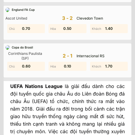
England FA Cup
UEFA Nations League
ra đời như một bước ngoặt
3-2
Ascot United
Clevedon Town
quan trọng, thay đổi hoàn toàn cách các đội
tuyển quốc gia châu Âu thi đấu trong những giai
0.70
1.60
0.50
1.00
1.40
1.20
đoạn FIFA Days. Với thể thức khoa học, tính chiến
thuật cao và sự gắn kết chặt chẽ với EURO cũng
Copa do Brasil
như World Cup, UEFA Nations League đang từng
Corinthians Paulista
2-1
Internacional RS
bước khẳng định vai trò không thể thiếu trong hệ
(SP)
thống bóng đá châu Âu hiện đại.
0.60
0.50
1.60
0.10
0.20
1.70
UEFA Nations League là gì?
UEFA Nations League
là giải đấu dành cho các
đội tuyển quốc gia châu Âu do Liên đoàn Bóng đá
châu Âu (UEFA) tổ chức, chính thức ra mắt vào
năm 2018. Giải đấu ra đời trong bối cảnh các trận
giao hữu truyền thống ngày càng mất đi sức hút,
thiếu tính cạnh tranh và không mang lại nhiều giá
trị chuyên môn. Việc các đội tuyển thường xuyên