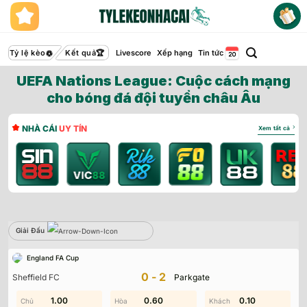
Bỏ
qua
nội
dung
Tỷ lệ kèo
Kết quả
Livescore
Xếp hạng
Tin tức
UEFA Nations League: Cuộc cách mạng
cho bóng đá đội tuyển châu Âu
NHÀ CÁI
UY TÍN
Xem tất cả
Giải Đấu
Sbobet
England FA Cup
Không có dữ liệu vui lòng chọn bộ lọc khác
0-2
Sheffield FC
Parkgate
2.00
1.00
0.90
0.60
1.40
0.10