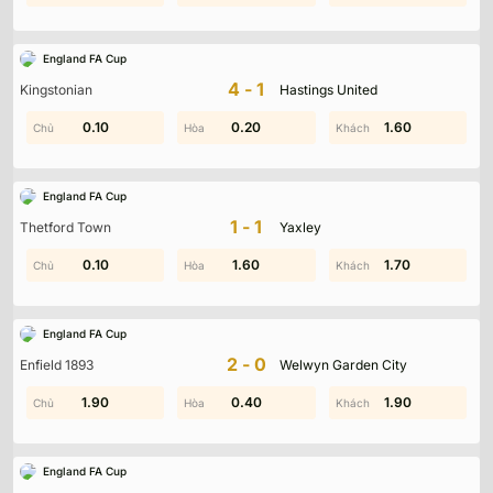
England FA Cup
4-1
Kingstonian
Hastings United
1.30
0.10
0.60
0.20
1.30
1.60
England FA Cup
1-1
Thetford Town
Yaxley
0.60
0.10
1.60
1.10
0.90
1.70
England FA Cup
2-0
Enfield 1893
Welwyn Garden City
1.90
1.20
0.40
2.00
1.30
1.90
England FA Cup