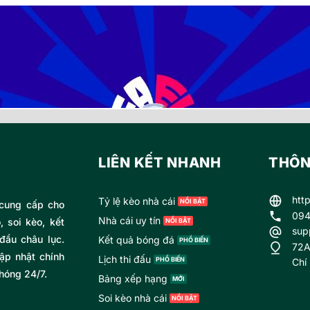
LIÊN KẾT NHANH
THÔNG
http
Tỷ lệ kèo nhà cái
 cung cấp cho
09
Nhà cái uy tín
, soi kèo, kết
sup
đầu châu lục.
Kết quả bóng đá
72A
ập nhật chính
Lịch thi đấu
Chí
chóng 24/7.
Bảng xếp hạng
Soi kèo nhà cái