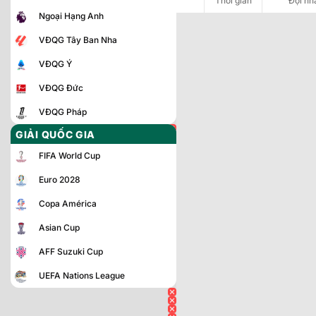
Thời gian
Đội nh
Ngoại Hạng Anh
VĐQG Tây Ban Nha
VĐQG Ý
VĐQG Đức
VĐQG Pháp
GIẢI QUỐC GIA
FIFA World Cup
Euro 2028
Copa América
Asian Cup
AFF Suzuki Cup
UEFA Nations League