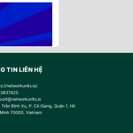
 TIN LIÊN HỆ
s://networkunits.io/
43837420
port@networkunits.io
 Trần Đình Xu, P. Cô Giang, Quận 1, Hồ
 Minh 70000, Vietnam