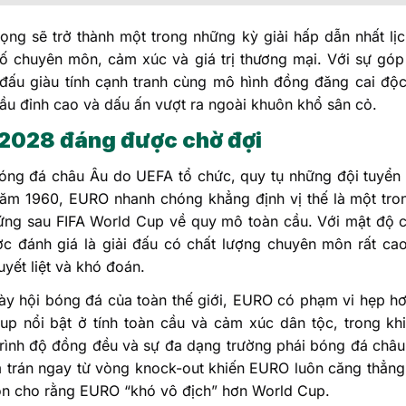
ng sẽ trở thành một trong những kỳ giải hấp dẫn nhất lị
tố chuyên môn, cảm xúc và giá trị thương mại. Với sự góp
 đấu giàu tính cạnh tranh cùng mô hình đồng đăng cai độc
u đỉnh cao và dấu ấn vượt ra ngoài khuôn khổ sân cỏ.
 2028 đáng được chờ đợi
bóng đá châu Âu do UEFA tổ chức, quy tụ những đội tuyển
 năm 1960, EURO nhanh chóng khẳng định vị thế là một tro
 đứng sau FIFA World Cup về quy mô toàn cầu. Với mật độ 
 đánh giá là giải đấu có chất lượng chuyên môn rất cao
yết liệt và khó đoán.
ày hội bóng đá của toàn thế giới, EURO có phạm vi hẹp h
p nổi bật ở tính toàn cầu và cảm xúc dân tộc, trong kh
 trình độ đồng đều và sự đa dạng trường phái bóng đá châu
trán ngay từ vòng knock-out khiến EURO luôn căng thẳng v
còn cho rằng EURO “khó vô địch” hơn World Cup.