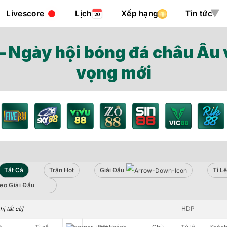
Livescore
Lịch
Xếp hạng
Tin tức
 Ngày hội bóng đá châu Âu
vọng mới
Tất Cả
Trận Hot
Giải Đấu
Tỉ Lệ
Tỷ Lệ
Theo Giải Đấu
Sbobet
eo Giải Đấu
HDP
HDP
hị tất cả]
à
Tỉ số
Đội khách
Chủ
Tỷ lệ
Khác