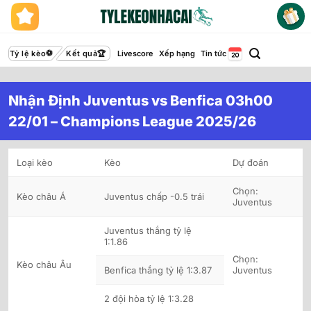
Bỏ
qua
nội
dung
Tỷ lệ kèo
Kết quả
Livescore
Xếp hạng
Tin tức
Nhận Định Juventus vs Benfica 03h00
22/01 – Champions League 2025/26
Loại kèo
Kèo
Dự đoán
Chọn:
Kèo châu Á
Juventus chấp -0.5 trái
Juventus
Juventus thắng tỷ lệ
1:1.86
Chọn:
Kèo châu Âu
Benfica thắng tỷ lệ 1:3.87
Juventus
2 đội hòa tỷ lệ 1:3.28