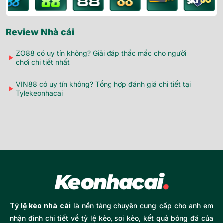
Review Nhà cái
ZO88 có uy tín không? Giải đáp thắc mắc cho người
chơi chi tiết nhất
VIN88 có uy tín không? Tổng hợp đánh giá chi tiết tại
Tylekeonhacai
Tỷ lệ kèo nhà cái
là nền tảng chuyên cung cấp cho anh em
nhận đinh chi tiết về tỷ lệ kèo, soi kèo, kết quả bóng đá của