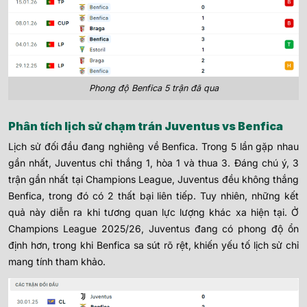
Phong độ Benfica 5 trận đã qua
Phân tích lịch sử chạm trán Juventus vs Benfica
Lịch sử đối đầu đang nghiêng về Benfica. Trong 5 lần gặp nhau
gần nhất, Juventus chỉ thắng 1, hòa 1 và thua 3. Đáng chú ý, 3
trận gần nhất tại Champions League, Juventus đều không thắng
Benfica, trong đó có 2 thất bại liên tiếp. Tuy nhiên, những kết
quả này diễn ra khi tương quan lực lượng khác xa hiện tại. Ở
Champions League 2025/26, Juventus đang có phong độ ổn
định hơn, trong khi Benfica sa sút rõ rệt, khiến yếu tố lịch sử chỉ
mang tính tham khảo.