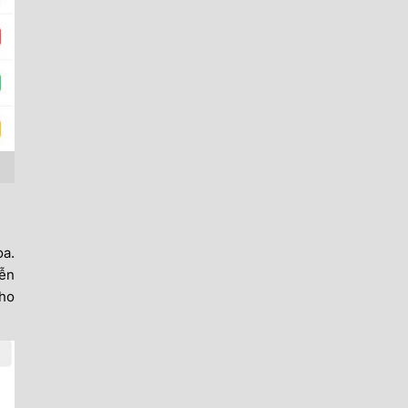
òa.
iễn
cho