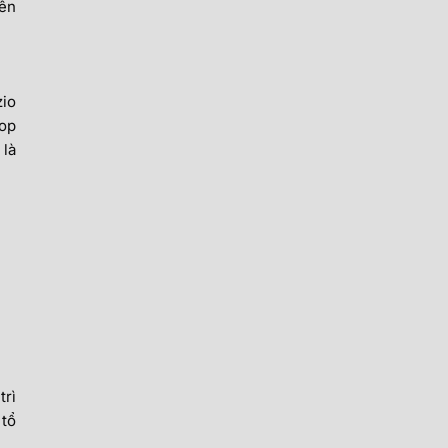
rên
zio
top
 là
trì
 tổ