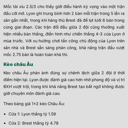
Mốc tài xỉu 2.5/3 cho thấy giới điều hành kỳ vọng vào một trận
đấu cởi mở. Lyon ghi trung bình hơn 2 bàn mỗi trận trong 5 lần ra
sân gần nhất, trong khi hàng thủ Brest đã để lọt lưới 6 bàn trong
cùng giai đoạn. Các trận đối đầu giữa 2 đội cũng thường xuất
hiện nhiều bàn thắng, điển hình như chiến thắng 4-3 của Lyon ở
mùa trước. Với xu hướng chơi tấn công chủ động của Lyon trên
sân nhà và Brest sẵn sàng phản công, khả năng trận đấu vượt
mốc 2.75 bàn là hoàn toàn khả thi.
Kèo châu Âu
Kèo châu Âu phản ánh đúng sự chênh lệch giữa 2 đội ở thời
điểm hiện tại. Lyon được đánh giá cao hơn nhờ phong độ và vị trí
BXH vượt trội, trong khi khả năng Brest tạo bất ngờ không được
giới chuyên môn đánh giá cao.
Theo bảng giá 1×2 kèo Châu Âu:
Cửa 1: Lyon thắng tỷ 1.59
Cửa 2: Brest thắng tỷ 4.78