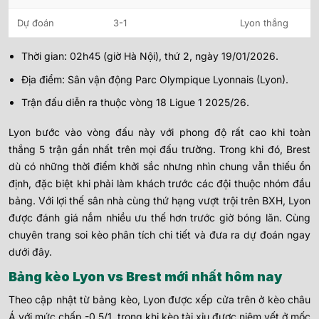
Dự đoán
3-1
Lyon thắng
Thời gian: 02h45 (giờ Hà Nội), thứ 2, ngày 19/01/2026.
Địa điểm: Sân vận động Parc Olympique Lyonnais (Lyon).
Trận đấu diễn ra thuộc vòng 18 Ligue 1 2025/26.
Lyon bước vào vòng đấu này với phong độ rất cao khi toàn
thắng 5 trận gần nhất trên mọi đấu trường. Trong khi đó, Brest
dù có những thời điểm khởi sắc nhưng nhìn chung vẫn thiếu ổn
định, đặc biệt khi phải làm khách trước các đội thuộc nhóm đầu
bảng. Với lợi thế sân nhà cùng thứ hạng vượt trội trên BXH, Lyon
được đánh giá nắm nhiều ưu thế hơn trước giờ bóng lăn. Cùng
chuyên trang soi kèo phân tích chi tiết và đưa ra dự đoán ngay
dưới đây.
Bảng kèo Lyon vs Brest mới nhất hôm nay
Theo cập nhật từ bảng kèo, Lyon được xếp cửa trên ở kèo châu
Á với mức chấp -0.5/1, trong khi kèo tài xỉu được niêm yết ở mốc