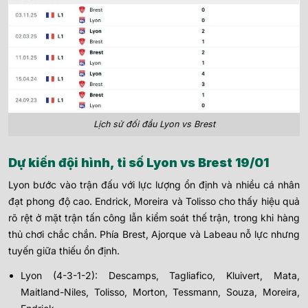
Lịch sử đối đầu Lyon vs Brest
Dự kiến đội hình, tỉ số Lyon vs Brest 1
9
/01
Lyon bước vào trận đấu với lực lượng ổn định và nhiều cá nhân
đạt phong độ cao. Endrick, Moreira và Tolisso cho thấy hiệu quả
rõ rệt ở mặt trận tấn công lẫn kiểm soát thế trận, trong khi hàng
thủ chơi chắc chắn. Phía Brest, Ajorque và Labeau nỗ lực nhưng
tuyến giữa thiếu ổn định.
Lyon (4-3-1-2): Descamps, Tagliafico, Kluivert, Mata,
Maitland-Niles, Tolisso, Morton, Tessmann, Souza, Moreira,