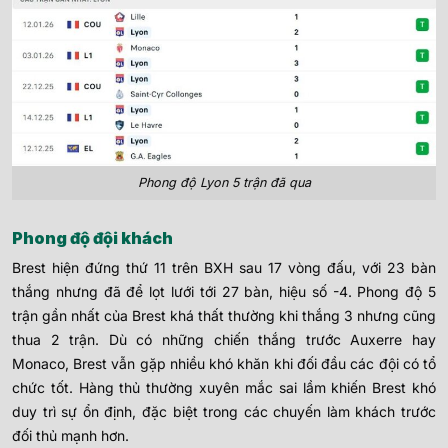
Phong độ Lyon 5 trận đã qua
Phong độ đội khách
Brest hiện đứng thứ 11 trên BXH sau 17 vòng đấu, với 23 bàn
thắng nhưng đã để lọt lưới tới 27 bàn, hiệu số -4. Phong độ 5
trận gần nhất của Brest khá thất thường khi thắng 3 nhưng cũng
thua 2 trận. Dù có những chiến thắng trước Auxerre hay
Monaco, Brest vẫn gặp nhiều khó khăn khi đối đầu các đội có tổ
chức tốt. Hàng thủ thường xuyên mắc sai lầm khiến Brest khó
duy trì sự ổn định, đặc biệt trong các chuyến làm khách trước
đối thủ mạnh hơn.