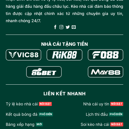
hàng giải đấu hàng đầu châu lục. Kèo nhà cái đảm bảo thông
tin được cập nhật chính xác từ những chuyên gia uy tín,
nhanh chóng 24/7.
NHÀ CÁI TẶNG TIỀN
LIÊN KẾT NHANH
Tỷ lệ kèo nhà cái
Nhà cái uy tín
Kết quả bóng đá
Lịch thi đấu
Bảng xếp hạng
Soi kèo nhà cái