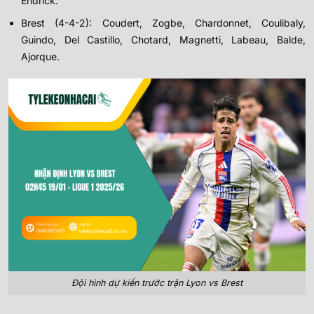
Endrick.
Brest (4-4-2): Coudert, Zogbe, Chardonnet, Coulibaly,
Guindo, Del Castillo, Chotard, Magnetti, Labeau, Balde,
Ajorque.
Đội hình dự kiến trước trận Lyon vs Brest