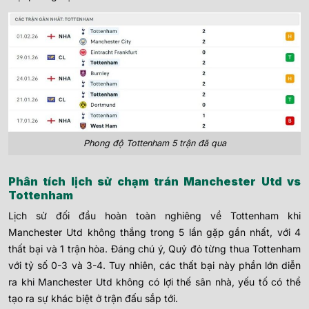
Phong độ Tottenham 5 trận đã qua
Phân tích lịch sử chạm trán Manchester Utd vs
Tottenham
Lịch sử đối đầu hoàn toàn nghiêng về Tottenham khi
Manchester Utd không thắng trong 5 lần gặp gần nhất, với 4
thất bại và 1 trận hòa. Đáng chú ý, Quỷ đỏ từng thua Tottenham
với tỷ số 0-3 và 3-4. Tuy nhiên, các thất bại này phần lớn diễn
ra khi Manchester Utd không có lợi thế sân nhà, yếu tố có thể
tạo ra sự khác biệt ở trận đấu sắp tới.