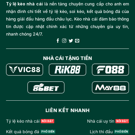
Tỷ lệ kèo nhà cái
là nền tảng chuyên cung cấp cho anh em
nhận đinh chi tiết về tỷ lệ kèo, soi kèo, kết quả bóng đá của
hàng giải đấu hàng đầu châu lục. Kèo nhà cái đảm bảo thông
tin được cập nhật chính xác từ những chuyên gia uy tín,
nhanh chóng 24/7.
NHÀ CÁI TẶNG TIỀN
LIÊN KẾT NHANH
Tỷ lệ kèo nhà cái
Nhà cái uy tín
Kết quả bóng đá
Lịch thi đấu