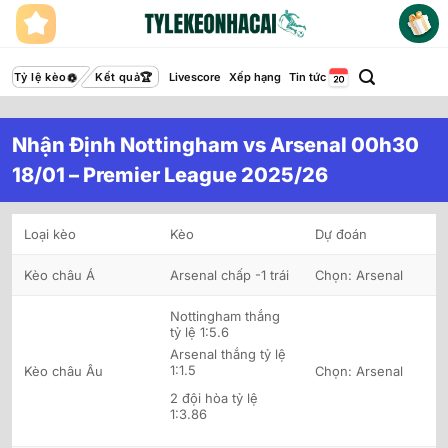
Bỏ
qua
nội
dung
Tỷ lệ kèo
Kết quả
Livescore
Xếp hạng
Tin tức
Nhận Định Nottingham vs Arsenal 00h30
18/01 – Premier League 2025/26
Loại kèo
Kèo
Dự đoán
Kèo châu Á
Arsenal chấp -1 trái
Chọn: Arsenal
Nottingham thắng
tỷ lệ 1:5.6
Arsenal thắng tỷ lệ
1:1.5
Kèo châu Âu
Chọn: Arsenal
2 đội hòa tỷ lệ
1:3.86