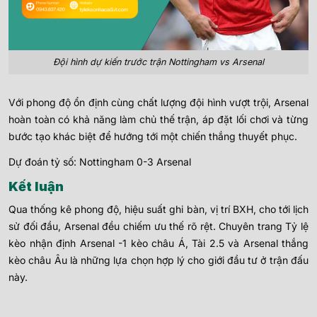
Đội hình dự kiến trước trận Nottingham vs Arsenal
Với phong độ ổn định cùng chất lượng đội hình vượt trội, Arsenal
hoàn toàn có khả năng làm chủ thế trận, áp đặt lối chơi và từng
bước tạo khác biệt để hướng tới một chiến thắng thuyết phục.
Dự đoán tỷ số: Nottingham 0-3 Arsenal
Kết luận
Qua thống kê phong độ, hiệu suất ghi bàn, vị trí BXH, cho tới lịch
sử đối đầu, Arsenal đều chiếm ưu thế rõ rệt. Chuyên trang Tỷ lệ
kèo nhận định Arsenal -1 kèo châu Á, Tài 2.5 và Arsenal thắng
kèo châu Âu là những lựa chọn hợp lý cho giới đầu tư ở trận đấu
này.